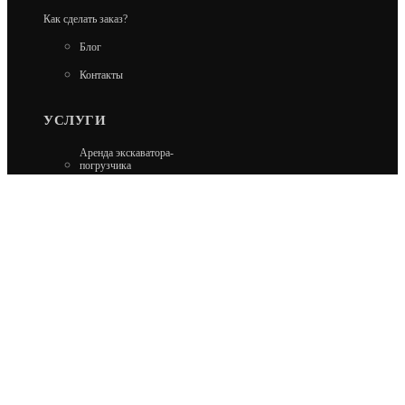
Как сделать заказ?
Блог
Контакты
УСЛУГИ
Аренда экскаватора-
погрузчика
Аренда гусеничного
экскаватора
Аренда минипогрузчика
Аренда колесного
экскаватора
Ремонт Carraro и Dana
Ремонт Kobelco
МАГАЗИН
ЗАПЧАСТИ NEW