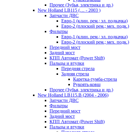
Прочее (Зубья, электрика и др.)
New Holland LB115 (… - 2003 )
Запчасти ДВС
Евро-1 (клин. рем.; эл. подкачка)
Евро-2 (плоский рем.; мех. подк.)
Фильтры
Евро-1 (клин. рем.; эл. подкачка)
Евро-2 (плоский рем.; мех. подк.)
Передний мост
Задний мост
КПП Автомат (Power Shift)
Пальцы и втулки
Передняя стрела
Задняя стрела
Каретка-тумба-стрела
Рукоять-ковш
Прочее (Зубья, электрика и др.)
New Holland LB115.B (2004 - 2006)
Запчасти ДВС
Фильтры
Передний мост
Задний мост
КПП Автомат (Power Shift)
Пальцы и втулки