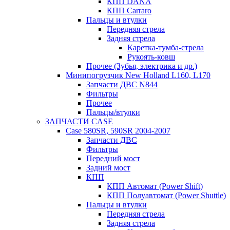
КПП DANA
КПП Carraro
Пальцы и втулки
Передняя стрела
Задняя стрела
Каретка-тумба-стрела
Рукоять-ковш
Прочее (Зубья, электрика и др.)
Минипогрузчик New Holland L160, L170
Запчасти ДВС N844
Фильтры
Прочее
Пальцы/втулки
ЗАПЧАСТИ CASE
Case 580SR, 590SR 2004-2007
Запчасти ДВС
Фильтры
Передний мост
Задний мост
КПП
КПП Автомат (Power Shift)
КПП Полуавтомат (Power Shuttle)
Пальцы и втулки
Передняя стрела
Задняя стрела