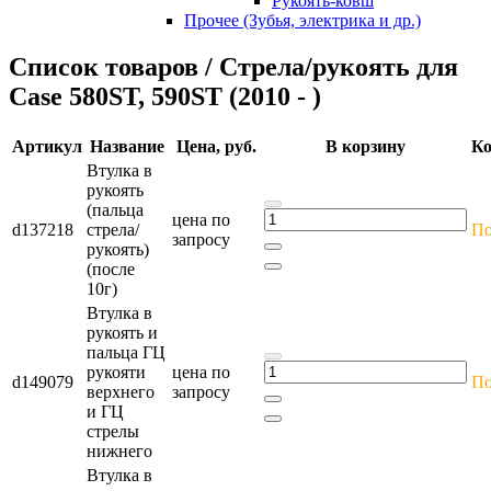
Рукоять-ковш
Прочее (Зубья, электрика и др.)
Cписок товаров / Стрела/рукоять для
Case 580ST, 590ST (2010 - )
Артикул
Название
Цена, руб.
В корзину
Ко
Втулка в
рукоять
(пальца
цена по
d137218
стрела/
По
запросу
рукоять)
(после
10г)
Втулка в
рукоять и
пальца ГЦ
рукояти
цена по
d149079
По
верхнего
запросу
и ГЦ
стрелы
нижнего
Втулка в