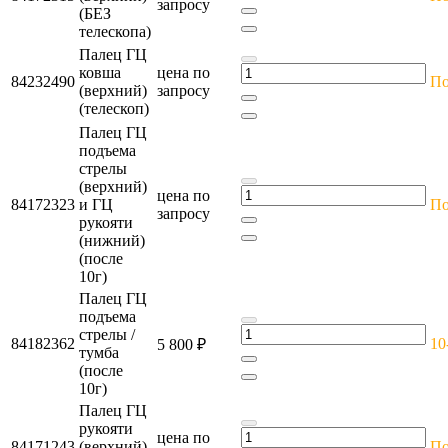
запросу
(БЕЗ
телескопа)
Палец ГЦ
ковша
цена по
84232490
По
(верхний)
запросу
(телескоп)
Палец ГЦ
подъема
стрелы
(верхний)
цена по
84172323
и ГЦ
По
запросу
рукояти
(нижний)
(после
10г)
Палец ГЦ
подъема
стрелы /
84182362
10
5 800 ₽
тумба
(после
10г)
Палец ГЦ
рукояти
цена по
84171243
(верхний)
По