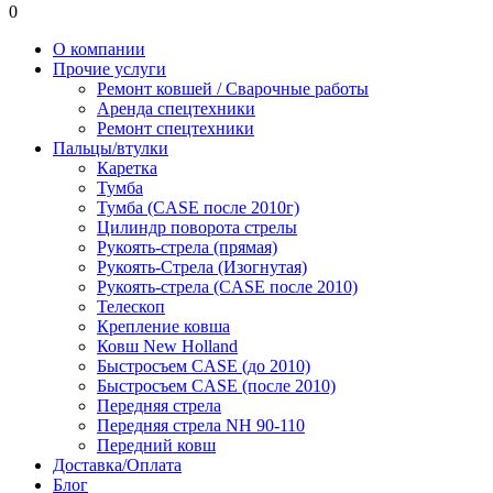
0
О компании
Прочие услуги
Ремонт ковшей / Сварочные работы
Аренда спецтехники
Ремонт спецтехники
Пальцы/втулки
Каретка
Тумба
Тумба (CASE после 2010г)
Цилиндр поворота стрелы
Рукоять-стрела (прямая)
Рукоять-Стрела (Изогнутая)
Рукоять-стрела (CASE после 2010)
Телескоп
Крепление ковша
Ковш New Holland
Быстросъем CASE (до 2010)
Быстросъем CASE (после 2010)
Передняя стрела
Передняя стрела NH 90-110
Передний ковш
Доставка/Оплата
Блог