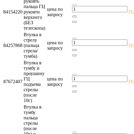
рукоять
пальца ГЦ
цена по
84154220
рукояти
По
запросу
верхнего
(БЕЗ
телескопа)
Втулка в
стрелу
цена по
84257868
(пальца
По
запросу
стрела/
тумба)
Втулка в
тумбу и
проушину
ГЦ
цена по
87672407
По
подъема
запросу
стрелы
(после
10г)
Втулка в
тумбу
пальца
стрелы
(после
10г) и