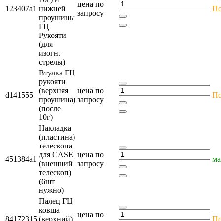
цена по
123407a1
нижней
По
запросу
проушины
ГЦ
Рукояти
(для
изогн.
стрелы)
Втулка ГЦ
рукояти
(верхняя
цена по
d141555
По
проушина)
запросу
(после
10г)
Накладка
(пластина)
телескопа
для CASE
цена по
451384a1
ма
(внешний
запросу
телескоп)
(6шт
нужно)
Палец ГЦ
ковша
цена по
84172315
(верхний)
По