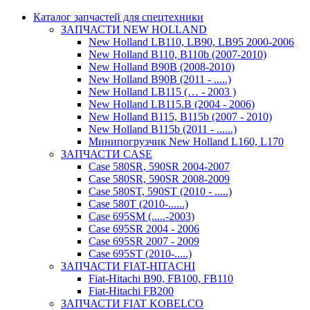
Каталог запчастей для спецтехники
ЗАПЧАСТИ NEW HOLLAND
New Holland LB110, LB90, LB95 2000-2006
New Holland B110, B110b (2007-2010)
New Holland B90B (2008-2010)
New Holland B90B (2011 - .....)
New Holland LB115 (… - 2003 )
New Holland LB115.B (2004 - 2006)
New Holland B115, B115b (2007 - 2010)
New Holland B115b (2011 - ......)
Минипогрузчик New Holland L160, L170
ЗАПЧАСТИ CASE
Case 580SR, 590SR 2004-2007
Case 580SR, 590SR 2008-2009
Case 580ST, 590ST (2010 - .....)
Case 580T (2010-......)
Case 695SM (.....-2003)
Case 695SR 2004 - 2006
Case 695SR 2007 - 2009
Case 695ST (2010-.....)
ЗАПЧАСТИ FIAT-HITACHI
Fiat-Hitachi B90, FB100, FB110
Fiat-Hitachi FB200
ЗАПЧАСТИ FIAT KOBELCO