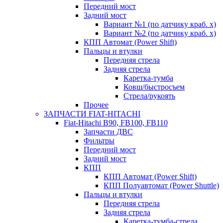
Передний мост
Задний мост
Вариант №1 (по датчику краб. х)
Вариант №2 (по датчику краб. х)
КПП Автомат (Power Shift)
Пальцы и втулки
Передняя стрела
Задняя стрела
Каретка-тумба
Ковш/быстросъем
Стрела/рукоять
Прочее
ЗАПЧАСТИ FIAT-HITACHI
Fiat-Hitachi B90, FB100, FB110
Запчасти ДВС
Фильтры
Передний мост
Задний мост
КПП
КПП Автомат (Power Shift)
КПП Полуавтомат (Power Shuttle)
Пальцы и втулки
Передняя стрела
Задняя стрела
Каретка-тумба-стрела