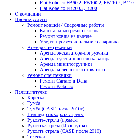
Fiat Kobelco FB90.2, FB100.2, FB110.2, B110
Fiat Kobelco FB200.2, B200
О компании
Прочие услуги
Ремонт ковшей / Сварочные работы
Капитальный ремонт ковша
Ремонт ковша на выезде
Услуги профессионального сварщика
Аренда спецтехники
Аренда экскаватора-погрузчика
Аренда гусеничного экскаватора
Аренда минипогрузчика
Аренда колесного экскаватора
Ремонт спецтехники
Ремонт Carraro и Dana
Ремонт Kobelco
Пальцы/втулки
Каретка
Тумба
Тумба (CASE после 2010г)
Цилиндр поворота стрелы
Рукоять-стрела (прямая)
Рукоять-Стрела (Изогнутая)
Рукоять-стрела (CASE после 2010)
Телескоп