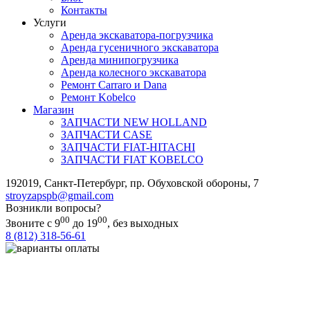
Контакты
Услуги
Аренда экскаватора-погрузчика
Аренда гусеничного экскаватора
Аренда минипогрузчика
Аренда колесного экскаватора
Ремонт Carraro и Dana
Ремонт Kobelco
Магазин
ЗАПЧАСТИ NEW HOLLAND
ЗАПЧАСТИ CASE
ЗАПЧАСТИ FIAT-HITACHI
ЗАПЧАСТИ FIAT KOBELCO
192019
,
Санкт-Петербург
,
пр. Обуховской обороны, 7
stroyzapspb@gmail.com
Возникли вопросы?
00
00
Звоните с 9
до 19
, без выходных
8 (812) 318-56-61
Важно! ООО «СТРОЙЗАПЧАСТЬ СПБ» осуществляет закупки
реализуемых на сайте товаров только у официальных поставщиков.
Все размещенные на сайте товарные знаки используются
исключительно в отношении товаров, которые были введены в