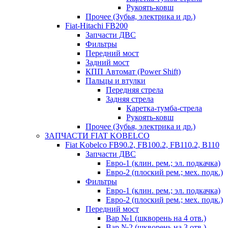
Рукоять-ковш
Прочее (Зубья, электрика и др.)
Fiat-Hitachi FB200
Запчасти ДВС
Фильтры
Передний мост
Задний мост
КПП Автомат (Power Shift)
Пальцы и втулки
Передняя стрела
Задняя стрела
Каретка-тумба-стрела
Рукоять-ковш
Прочее (Зубья, электрика и др.)
ЗАПЧАСТИ FIAT KOBELCO
Fiat Kobelco FB90.2, FB100.2, FB110.2, B110
Запчасти ДВС
Евро-1 (клин. рем.; эл. подкачка)
Евро-2 (плоский рем.; мех. подк.)
Фильтры
Евро-1 (клин. рем.; эл. подкачка)
Евро-2 (плоский рем.; мех. подк.)
Передний мост
Вар №1 (шкворень на 4 отв.)
Вар №2 (шкворень на 3 отв.)