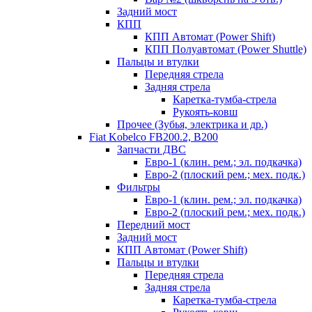
Задний мост
КПП
КПП Автомат (Power Shift)
КПП Полуавтомат (Power Shuttle)
Пальцы и втулки
Передняя стрела
Задняя стрела
Каретка-тумба-стрела
Рукоять-ковш
Прочее (Зубья, электрика и др.)
Fiat Kobelco FB200.2, B200
Запчасти ДВС
Евро-1 (клин. рем.; эл. подкачка)
Евро-2 (плоский рем.; мех. подк.)
Фильтры
Евро-1 (клин. рем.; эл. подкачка)
Евро-2 (плоский рем.; мех. подк.)
Передний мост
Задний мост
КПП Автомат (Power Shift)
Пальцы и втулки
Передняя стрела
Задняя стрела
Каретка-тумба-стрела