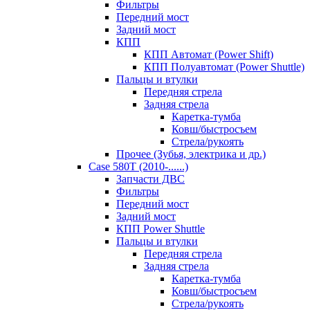
Фильтры
Передний мост
Задний мост
КПП
КПП Автомат (Power Shift)
КПП Полуавтомат (Power Shuttle)
Пальцы и втулки
Передняя стрела
Задняя стрела
Каретка-тумба
Ковш/быстросъем
Стрела/рукоять
Прочее (Зубья, электрика и др.)
Case 580T (2010-......)
Запчасти ДВС
Фильтры
Передний мост
Задний мост
КПП Power Shuttle
Пальцы и втулки
Передняя стрела
Задняя стрела
Каретка-тумба
Ковш/быстросъем
Стрела/рукоять