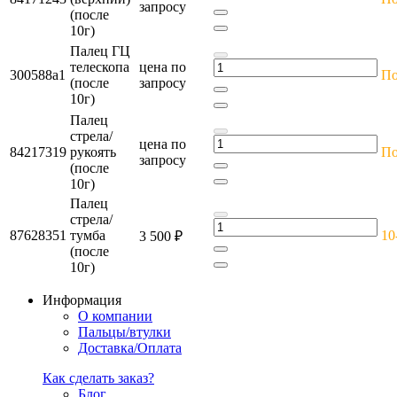
запросу
(после
10г)
Палец ГЦ
телескопа
цена по
300588a1
По
(после
запросу
10г)
Палец
стрела/
цена по
84217319
рукоять
По
запросу
(после
10г)
Палец
стрела/
87628351
тумба
10
3 500 ₽
(после
10г)
Информация
О компании
Пальцы/втулки
Доставка/Оплата
Как сделать заказ?
Блог