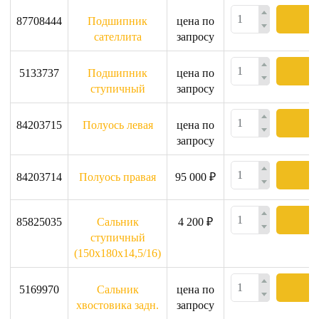
87708444
Подшипник
цена по
сателлита
запросу
5133737
Подшипник
цена по
ступичный
запросу
84203715
Полуось левая
цена по
запросу
84203714
Полуось правая
95 000 ₽
85825035
Сальник
4 200 ₽
ступичный
(150x180x14,5/16)
5169970
Сальник
цена по
хвостовика задн.
запросу