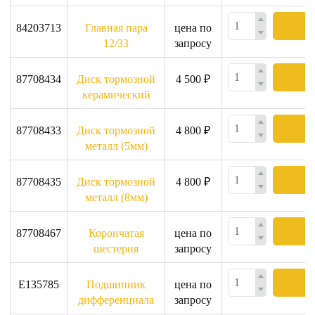
84203713
Главная пара
цена по
12/33
запросу
87708434
Диск тормозной
4 500 ₽
керамический
87708433
Диск тормозной
4 800 ₽
металл (5мм)
87708435
Диск тормозной
4 800 ₽
металл (8мм)
87708467
Корончатая
цена по
шестерня
запросу
E135785
Подшипник
цена по
дифференциала
запросу