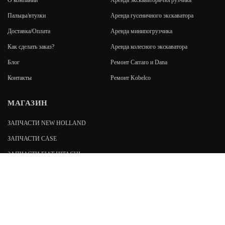
О компании
Аренда экскаватора-погрузчика
Пальцы/втулки
Аренда гусеничного экскаватора
Доставка/Оплата
Аренда минипогрузчика
Как сделать заказ?
Аренда колесного экскаватора
Блог
Ремонт Carraro и Dana
Контакты
Ремонт Kobelco
МАГАЗИН
ЗАПЧАСТИ NEW HOLLAND
ЗАПЧАСТИ CASE
ЗАПЧАСТИ FIAT-HITACHI
ЗАПЧАСТИ FIAT KOBELCO
192019
,
Санкт-Петербург
,
пр. Обуховской обороны, 7
stroyzapspb@gmail.com