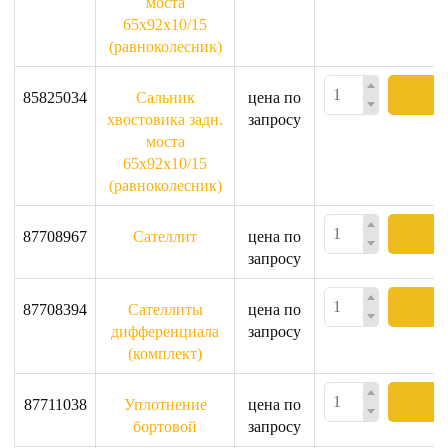
моста
65x92x10/15
(равноколесник)
85825034
Сальник
цена по
хвостовика задн.
запросу
моста
65x92x10/15
(равноколесник)
87708967
Сателлит
цена по
запросу
87708394
Сателлиты
цена по
дифференциала
запросу
(комплект)
87711038
Уплотнение
цена по
бортовой
запросу