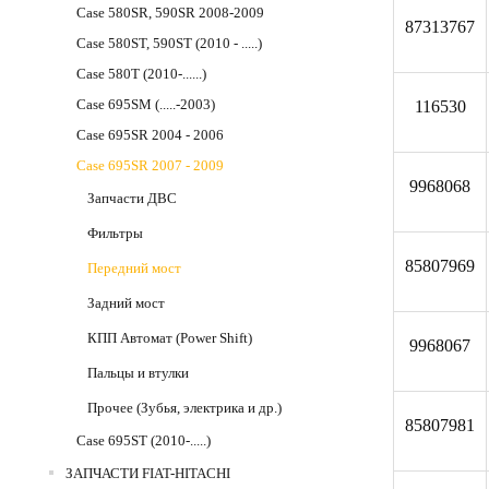
Case 580SR, 590SR 2008-2009
87313767
Case 580ST, 590ST (2010 - .....)
Case 580T (2010-......)
Case 695SM (.....-2003)
116530
Case 695SR 2004 - 2006
Case 695SR 2007 - 2009
9968068
Запчасти ДВС
Фильтры
85807969
Передний мост
Задний мост
КПП Автомат (Power Shift)
9968067
Пальцы и втулки
Прочее (Зубья, электрика и др.)
85807981
Case 695ST (2010-.....)
ЗАПЧАСТИ FIAT-HITACHI