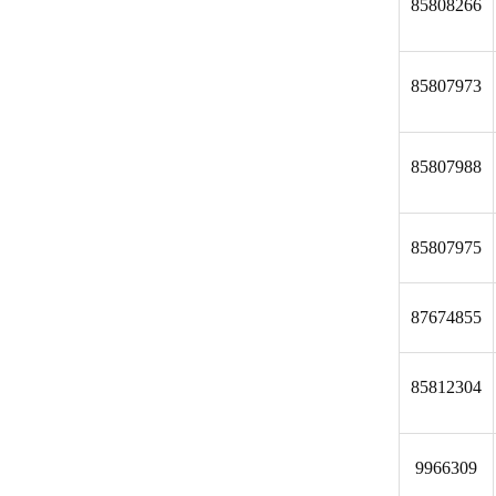
85808266
85807973
85807988
85807975
87674855
85812304
9966309