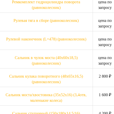
Ремкомплект гидроцилиндра поворота
цена по
(равноколесник)
запросу
Рулевая тяга в сборе (равноколесник)
цена по
запросу
Рулевой наконечник (L=478) (равноколесник)
цена по
запросу
Сальник в чулок моста (40х60х18,5)
цена по
(равноколесник)
запросу
Сальник кулака поворотного (48х65х16,5)
2 800 ₽
(равноколесник)
Сальник моста/хвостовика (35х52х16) (3,4отв,
1 600 ₽
маленькие колеса)
Сальник ступичный (150x180x14,5/16)
4 200 ₽