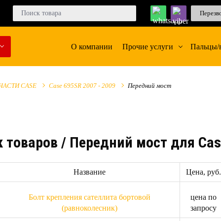
Перезв
О компании
Прочие услуги
Пальцы/
ЧАСТИ CASE
Case 695SR 2007 - 2009
Передний мост
 товаров / Передний мост для Cas
Название
Цена, руб.
Болт крепления сателлита бортовой
цена по
(равноколесник)
запросу