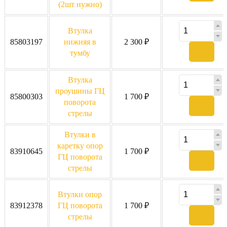
(2шт нужно)
Втулка
85803197
нижняя в
2 300 ₽
тумбу
Втулка
проушины ГЦ
85800303
1 700 ₽
поворота
стрелы
Втулки в
каретку опор
83910645
1 700 ₽
ГЦ поворота
стрелы
Втулки опор
83912378
ГЦ поворота
1 700 ₽
стрелы