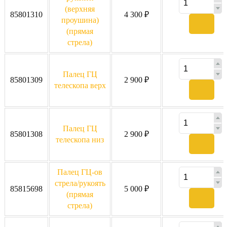
(верхняя
85801310
4 300 ₽
проушина)
(прямая
стрела)
Палец ГЦ
85801309
2 900 ₽
телескопа верх
Палец ГЦ
85801308
2 900 ₽
телескопа низ
Палец ГЦ-ов
стрела/рукоять
85815698
5 000 ₽
(прямая
стрела)