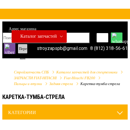
Адрес магазина
Каталог запчастей
stroyzapspb@gmail.com
8 (812) 318-56-61
Перезвонить
мне
Стройзапчасть СПБ
Каталог запчастей для спецтехники
ЗАПЧАСТИ FIAT-HITACHI
Fiat-Hitachi FB200
Пальцы и втулки
Задняя стрела
Каретка-тумба-стрела
КАРЕТКА-ТУМБА-СТРЕЛА
КАТЕГОРИИ