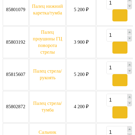
Палец нижний
85801079
5 200 ₽
каретка/тумба
Палец
проушины ГЦ
85803192
3 900 ₽
поворота
стрелы
Палец стрела/
85815607
5 200 ₽
рукоять
Палец стрела/
85802872
4 200 ₽
тумба
Сальник