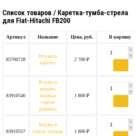
Cписок товаров / Каретка-тумба-стрела
для Fiat-Hitachi FB200
Артикул
Название
Цена, руб.
В корзину
Втулка в
85700728
2 700 ₽
каретку
Втулка в
рукоять
83910546
(пальца
1 800 ₽
стрела/
рукоять)
Втулка в
83910557
стрелу (пальца
1 800 ₽