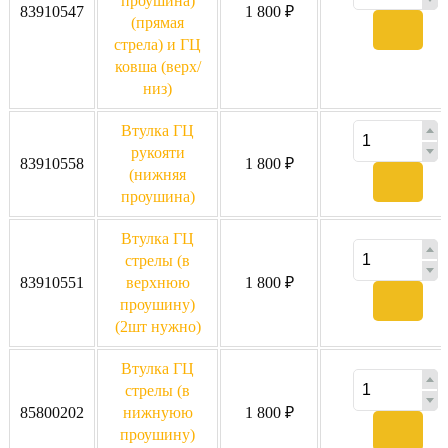
проушина)
83910547
1 800 ₽
(прямая
стрела) и ГЦ
ковша (верх/
низ)
Втулка ГЦ
рукояти
83910558
1 800 ₽
(нижняя
проушина)
Втулка ГЦ
стрелы (в
83910551
верхнюю
1 800 ₽
проушину)
(2шт нужно)
Втулка ГЦ
стрелы (в
85800202
нижнуюю
1 800 ₽
проушину)