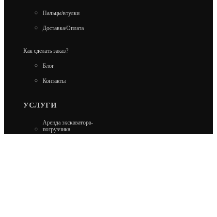
Пальцы/втулки
Доставка/Оплата
Как сделать заказ?
Блог
Контакты
УСЛУГИ
Аренда экскаватора-
погрузчика
Аренда гусеничного
экскаватора
Аренда минипогрузчика
Аренда колесного
экскаватора
Ремонт Carraro и Dana
Ремонт Kobelco