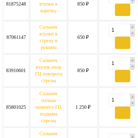
81875248
втулки в
850 ₽
каретку
Сальник
втулки в
87061147
650 ₽
стрелу и
рукоять
Сальник
втулок опор
83910601
850 ₽
ГЦ поворота
стрелы
Сальник
пальца
85801025
нижнего ГЦ
1 250 ₽
подъема
стрелы
Сальник