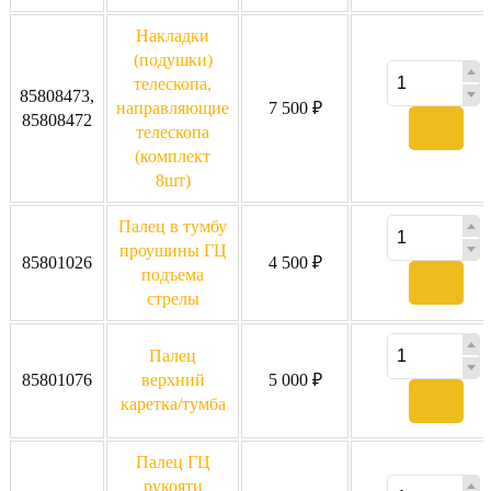
Накладки
(подушки)
телескопа,
85808473,
направляющие
7 500 ₽
85808472
телескопа
(комплект
8шт)
Палец в тумбу
проушины ГЦ
85801026
4 500 ₽
подъема
стрелы
Палец
85801076
верхний
5 000 ₽
каретка/тумба
Палец ГЦ
рукояти