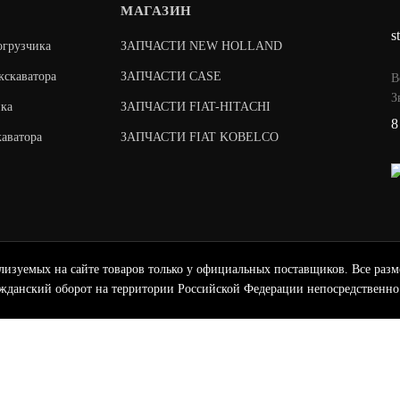
МАГАЗИН
s
огрузчика
ЗАПЧАСТИ NEW HOLLAND
кскаватора
ЗАПЧАСТИ CASE
В
З
ка
ЗАПЧАСТИ FIAT-HITACHI
8
каватора
ЗАПЧАСТИ FIAT KOBELCO
емых на сайте товаров только у официальных поставщиков. Все разме
жданский оборот на территории Российской Федерации непосредственно 
d, Case, Carraro, Dana
ормация носит исключительно информационный характер и ни при каких услови
ции