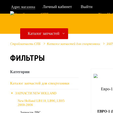
Личный кабинет
Выйти
Адрес магазина
Каталог запчастей
Стройзапчасть СПБ
Каталог запчастей для спецтехники
ЗАП
ФИЛЬТРЫ
Категории
Каталог запчастей для спецтехники
ЗАПЧАСТИ NEW HOLLAND
New Holland LB110, LB90, LB95
2000-2006
ЕВРО-1 
Запчасти ДВС