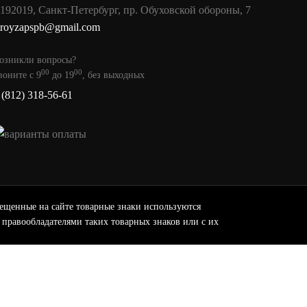
192019
,
Санкт-Петербург
,
пр. Обуховской обороны, 7
troyzapspb@gmail.com
озникли вопросы?
00
00
воните с 9
до 19
, без выходных
 (812) 318-56-61
щенные на сайте товарные знаки используются
правообладателями таких товарных знаков или с их
ях не является публичной офертой определяемой