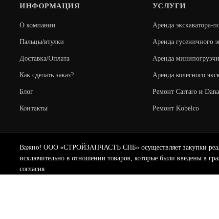
ИНФОРМАЦИЯ
УСЛУГИ
О компании
Аренда экскаватора-п
Пальцы/втулки
Аренда гусеничного э
Доставка/Оплата
Аренда минипогрузчи
Как сделать заказ?
Аренда колесного экс
Блог
Ремонт Carraro и Dana
Контакты
Ремонт Kobelco
Важно! ООО «СТРОЙЗАПЧАСТЬ СПБ» осуществляет закупки реализу
исключительно в отношении товаров, которые были введены в гра
согласия
© 2010 - 2025
Стройзапчасть СПБ - запчасти для спецтехники New Hollan
Обращаем ваше внимание на то, что вся представленная на сайте инф
положениями Статьи 437(2) Гражданского кодекса Российской Федера