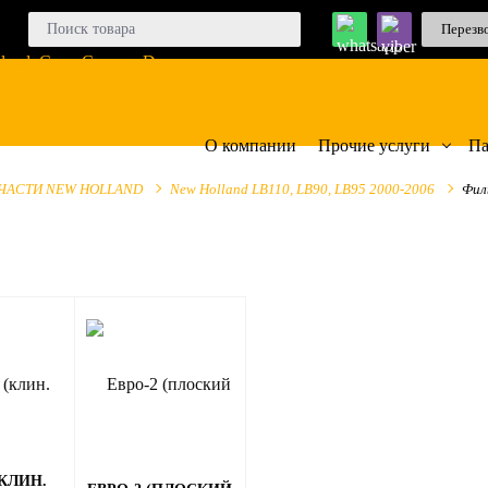
Перезв
О компании
Прочие услуги
Па
ЧАСТИ NEW HOLLAND
New Holland LB110, LB90, LB95 2000-2006
Фил
(КЛИН.