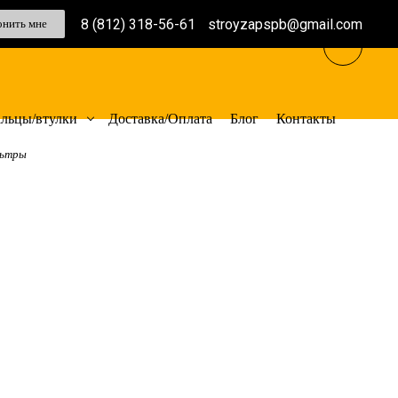
8 (812) 318-56-61
stroyzapspb@gmail.com
онить мне
0
льцы/втулки
Доставка/Оплата
Блог
Контакты
ьтры