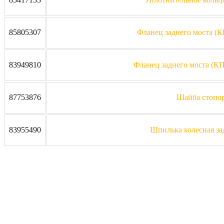
85805307
Фланец заднего моста (К
83949810
Фланец заднего моста (КП
87753876
Шайба стопо
83955490
Шпилька колесная за