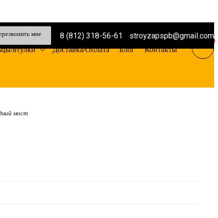
ерезвонить мне
8 (812) 318-56-61
stroyzapspb@gmail.com
0
ьцы/втулки
Доставка/Оплата
Блог
Контакты
дний мост