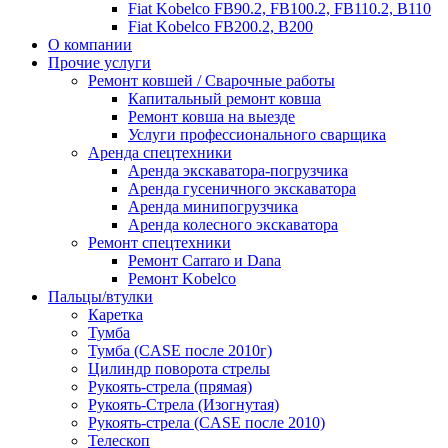
Fiat Kobelco FB90.2, FB100.2, FB110.2, B110
Fiat Kobelco FB200.2, B200
О компании
Прочие услуги
Ремонт ковшей / Сварочные работы
Капитальный ремонт ковша
Ремонт ковша на выезде
Услуги профессионального сварщика
Аренда спецтехники
Аренда экскаватора-погрузчика
Аренда гусеничного экскаватора
Аренда минипогрузчика
Аренда колесного экскаватора
Ремонт спецтехники
Ремонт Carraro и Dana
Ремонт Kobelco
Пальцы/втулки
Каретка
Тумба
Тумба (CASE после 2010г)
Цилиндр поворота стрелы
Рукоять-стрела (прямая)
Рукоять-Стрела (Изогнутая)
Рукоять-стрела (CASE после 2010)
Телескоп