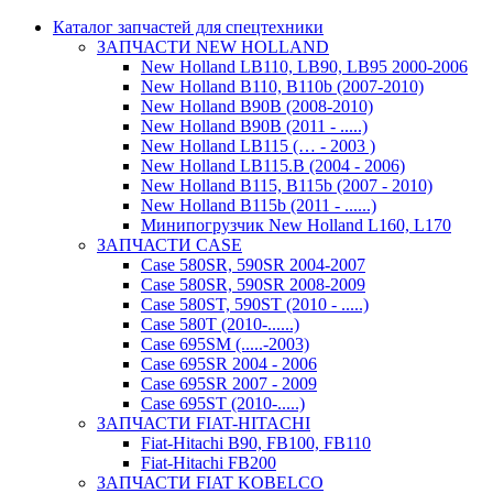
Каталог запчастей для спецтехники
ЗАПЧАСТИ NEW HOLLAND
New Holland LB110, LB90, LB95 2000-2006
New Holland B110, B110b (2007-2010)
New Holland B90B (2008-2010)
New Holland B90B (2011 - .....)
New Holland LB115 (… - 2003 )
New Holland LB115.B (2004 - 2006)
New Holland B115, B115b (2007 - 2010)
New Holland B115b (2011 - ......)
Минипогрузчик New Holland L160, L170
ЗАПЧАСТИ CASE
Case 580SR, 590SR 2004-2007
Case 580SR, 590SR 2008-2009
Case 580ST, 590ST (2010 - .....)
Case 580T (2010-......)
Case 695SM (.....-2003)
Case 695SR 2004 - 2006
Case 695SR 2007 - 2009
Case 695ST (2010-.....)
ЗАПЧАСТИ FIAT-HITACHI
Fiat-Hitachi B90, FB100, FB110
Fiat-Hitachi FB200
ЗАПЧАСТИ FIAT KOBELCO