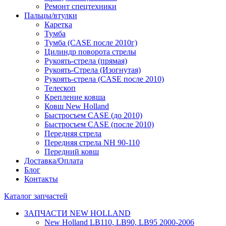
Ремонт спецтехники
Пальцы/втулки
Каретка
Тумба
Тумба (CASE после 2010г)
Цилиндр поворота стрелы
Рукоять-стрела (прямая)
Рукоять-Стрела (Изогнутая)
Рукоять-стрела (CASE после 2010)
Телескоп
Крепление ковша
Ковш New Holland
Быстросъем CASE (до 2010)
Быстросъем CASE (после 2010)
Передняя стрела
Передняя стрела NH 90-110
Передний ковш
Доставка/Оплата
Блог
Контакты
Каталог запчастей
ЗАПЧАСТИ NEW HOLLAND
New Holland LB110, LB90, LB95 2000-2006