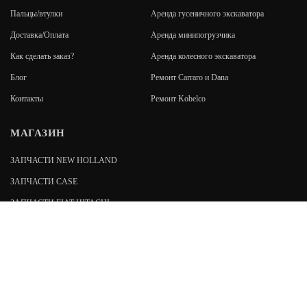
Пальцы/втулки
Аренда гусеничного экскаватора
Доставка/Оплата
Аренда минипогрузчика
Как сделать заказ?
Аренда колесного экскаватора
Блог
Ремонт Carraro и Dana
Контакты
Ремонт Kobelco
МАГАЗИН
ЗАПЧАСТИ NEW HOLLAND
ЗАПЧАСТИ CASE
ЗАПЧАСТИ FIAT-HITACHI
ЗАПЧАСТИ FIAT KOBELCO
192019
,
Санкт-Петербург
,
пр. Обуховской обороны, 7
stroyzapspb@gmail.com