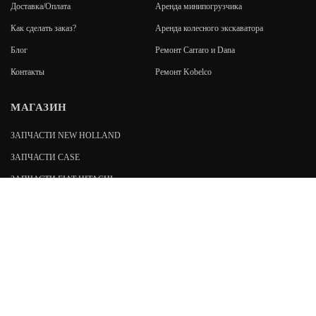
Доставка/Оплата
Аренда минипогрузчика
Как сделать заказ?
Аренда колесного экскаватора
Блог
Ремонт Carraro и Dana
Контакты
Ремонт Kobelco
МАГАЗИН
ЗАПЧАСТИ NEW HOLLAND
ЗАПЧАСТИ CASE
ЗАПЧАСТИ FIAT-HITACHI
ЗАПЧАСТИ FIAT KOBELCO
192019
,
Санкт-Петербург
,
пр. Обуховской обороны, 7
stroyzapspb@gmail.com
Возникли вопросы?