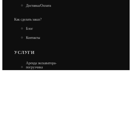
Доставка/Оплата
Как сделать заказ?
Блог
Контакты
УСЛУГИ
Аренда экскаватора-
погрузчика
Аренда гусеничного
экскаватора
Аренда минипогрузчика
Аренда колесного
экскаватора
Ремонт Carraro и Dana
Ремонт Kobelco