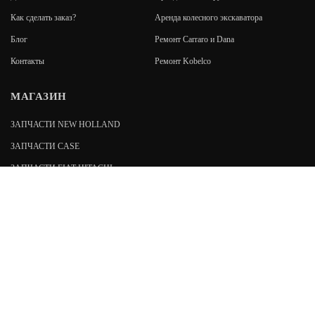
Как сделать заказ?
Аренда колесного экскаватора
Блог
Ремонт Carraro и Dana
Контакты
Ремонт Kobelco
МАГАЗИН
ЗАПЧАСТИ NEW HOLLAND
ЗАПЧАСТИ CASE
ЗАПЧАСТИ FIAT-HITACHI
ЗАПЧАСТИ FIAT KOBELCO
192019
,
Санкт-Петербург
,
пр. Обуховской обороны, 7
stroyzapspb@gmail.com
Возникли вопросы?
00
00