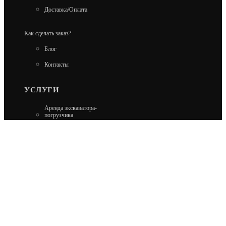
Доставка/Оплата
Как сделать заказ?
Блог
Контакты
УСЛУГИ
Аренда экскаватора-
погрузчика
Аренда гусеничного
экскаватора
Аренда минипогрузчика
Аренда колесного
экскаватора
Ремонт Carraro и Dana
Ремонт Kobelco