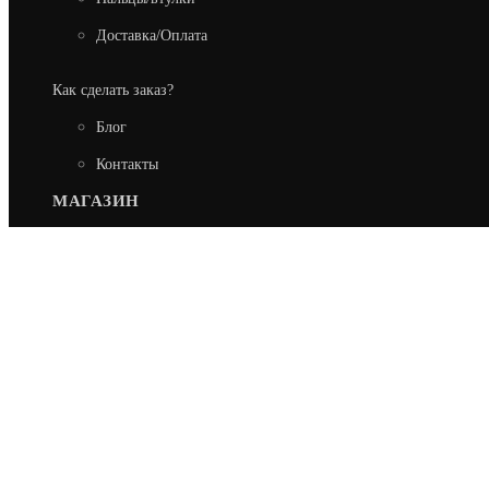
Доставка/Оплата
Как сделать заказ?
Блог
Контакты
МАГАЗИН
ЗАПЧАСТИ NEW HOLLAND
ЗАПЧАСТИ CASE
ЗАПЧАСТИ FIAT-HITACHI
ЗАПЧАСТИ FIAT KOBELCO
192019
,
Санкт-Петербург
,
пр. Обуховской обороны, 7
stroyzapspb@gmail.com