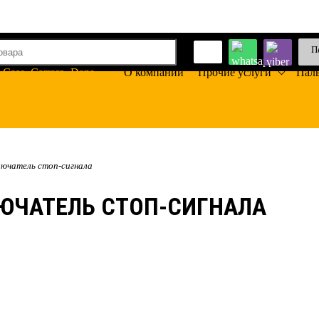
П
О компании
Прочие услуги
Пал
лючатель стоп-сигнала
ЮЧАТЕЛЬ СТОП-СИГНАЛА