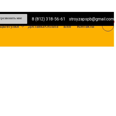
ерезвонить мне
8 (812) 318-56-61
stroyzapspb@gmail.com
0
ьцы/втулки
Доставка/Оплата
Блог
Контакты