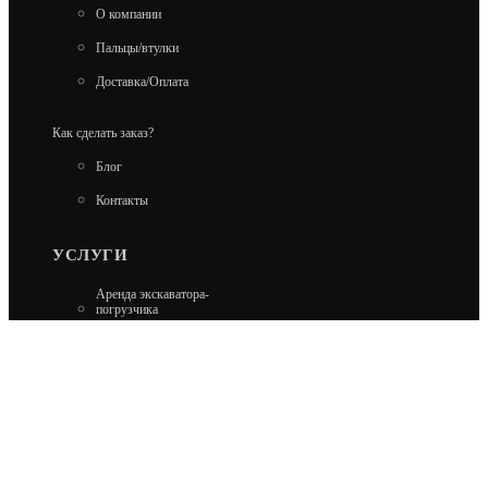
О компании
Пальцы/втулки
Доставка/Оплата
Как сделать заказ?
Блог
Контакты
УСЛУГИ
Аренда экскаватора-
погрузчика
Аренда гусеничного
экскаватора
Аренда минипогрузчика
Аренда колесного
экскаватора
Ремонт Carraro и Dana