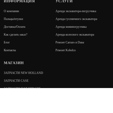
ИНФОРМАЦИЯ
УСЛУГИ
О компании
Аренда экскаватора-погрузчика
Пальцы/втулки
Аренда гусеничного экскаватора
Доставка/Оплата
Аренда минипогрузчика
Как сделать заказ?
Аренда колесного экскаватора
Блог
Ремонт Carraro и Dana
Контакты
Ремонт Kobelco
МАГАЗИН
ЗАПЧАСТИ NEW HOLLAND
ЗАПЧАСТИ CASE
ЗАПЧАСТИ FIAT-HITACHI
ЗАПЧАСТИ FIAT KOBELCO