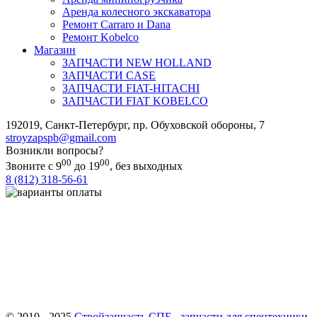
Аренда колесного экскаватора
Ремонт Carraro и Dana
Ремонт Kobelco
Магазин
ЗАПЧАСТИ NEW HOLLAND
ЗАПЧАСТИ CASE
ЗАПЧАСТИ FIAT-HITACHI
ЗАПЧАСТИ FIAT KOBELCO
192019
,
Санкт-Петербург
,
пр. Обуховской обороны, 7
stroyzapspb@gmail.com
Возникли вопросы?
00
00
Звоните с 9
до 19
, без выходных
8 (812) 318-56-61
Важно! ООО «СТРОЙЗАПЧАСТЬ СПБ» осуществляет закупки
реализуемых на сайте товаров только у официальных поставщиков.
Все размещенные на сайте товарные знаки используются
исключительно в отношении товаров, которые были введены в
гражданский оборот на территории Российской Федерации
непосредственно правообладателями таких товарных знаков или с их
согласия
© 2010 - 2025
Стройзапчасть СПБ - запчасти для спецтехники