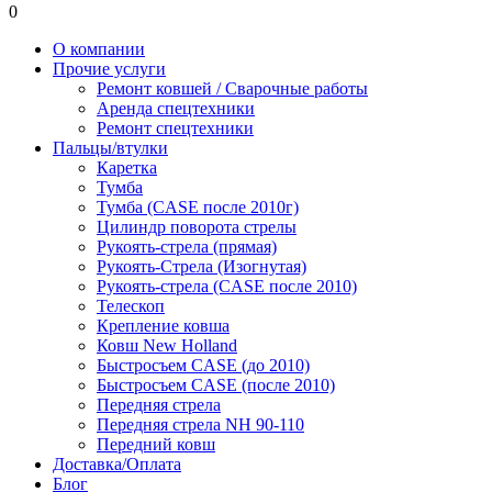
0
О компании
Прочие услуги
Ремонт ковшей / Сварочные работы
Аренда спецтехники
Ремонт спецтехники
Пальцы/втулки
Каретка
Тумба
Тумба (CASE после 2010г)
Цилиндр поворота стрелы
Рукоять-стрела (прямая)
Рукоять-Стрела (Изогнутая)
Рукоять-стрела (CASE после 2010)
Телескоп
Крепление ковша
Ковш New Holland
Быстросъем CASE (до 2010)
Быстросъем CASE (после 2010)
Передняя стрела
Передняя стрела NH 90-110
Передний ковш
Доставка/Оплата
Блог