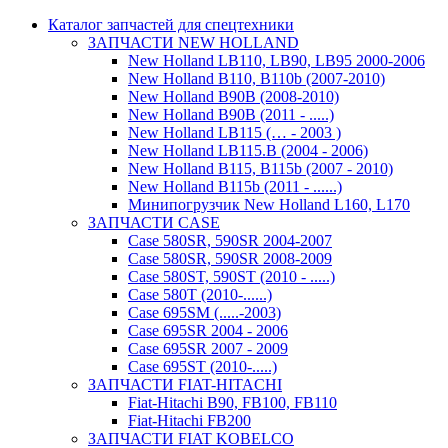
Каталог запчастей для спецтехники
ЗАПЧАСТИ NEW HOLLAND
New Holland LB110, LB90, LB95 2000-2006
New Holland B110, B110b (2007-2010)
New Holland B90B (2008-2010)
New Holland B90B (2011 - .....)
New Holland LB115 (… - 2003 )
New Holland LB115.B (2004 - 2006)
New Holland B115, B115b (2007 - 2010)
New Holland B115b (2011 - ......)
Минипогрузчик New Holland L160, L170
ЗАПЧАСТИ CASE
Case 580SR, 590SR 2004-2007
Case 580SR, 590SR 2008-2009
Case 580ST, 590ST (2010 - .....)
Case 580T (2010-......)
Case 695SM (.....-2003)
Case 695SR 2004 - 2006
Case 695SR 2007 - 2009
Case 695ST (2010-.....)
ЗАПЧАСТИ FIAT-HITACHI
Fiat-Hitachi B90, FB100, FB110
Fiat-Hitachi FB200
ЗАПЧАСТИ FIAT KOBELCO