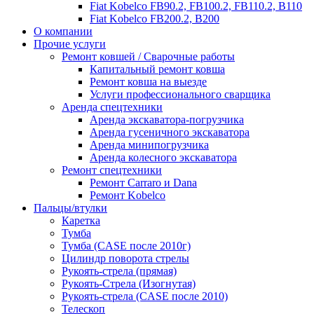
Fiat Kobelco FB90.2, FB100.2, FB110.2, B110
Fiat Kobelco FB200.2, B200
О компании
Прочие услуги
Ремонт ковшей / Сварочные работы
Капитальный ремонт ковша
Ремонт ковша на выезде
Услуги профессионального сварщика
Аренда спецтехники
Аренда экскаватора-погрузчика
Аренда гусеничного экскаватора
Аренда минипогрузчика
Аренда колесного экскаватора
Ремонт спецтехники
Ремонт Carraro и Dana
Ремонт Kobelco
Пальцы/втулки
Каретка
Тумба
Тумба (CASE после 2010г)
Цилиндр поворота стрелы
Рукоять-стрела (прямая)
Рукоять-Стрела (Изогнутая)
Рукоять-стрела (CASE после 2010)
Телескоп