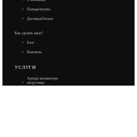
Пальцы/втулки
Доставка/Оплата
Как сделать заказ?
Блог
Контакты
УСЛУГИ
Аренда экскаватора-
погрузчика
Аренда гусеничного
экскаватора
Аренда минипогрузчика
Аренда колесного
экскаватора
Ремонт Carraro и Dana
Ремонт Kobelco