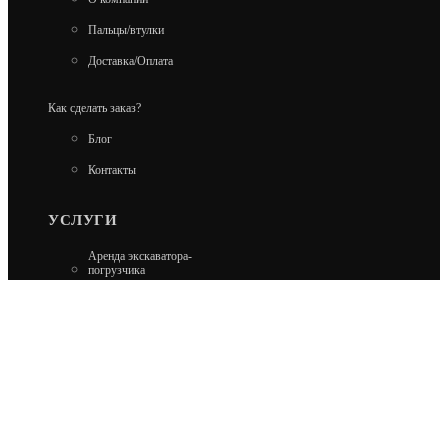
Пальцы/втулки
Доставка/Оплата
Как сделать заказ?
Блог
Контакты
УСЛУГИ
Аренда экскаватора-
погрузчика
Аренда гусеничного
экскаватора
Аренда минипогрузчика
Аренда колесного
экскаватора
Ремонт Carraro и Dana
Ремонт Kobelco