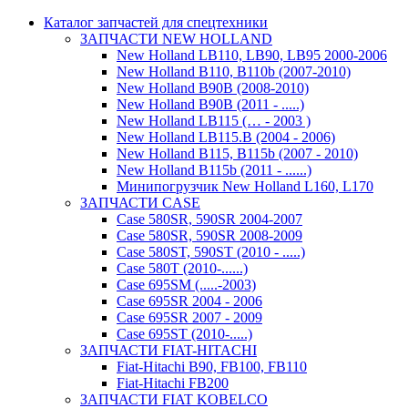
Каталог запчастей для спецтехники
ЗАПЧАСТИ NEW HOLLAND
New Holland LB110, LB90, LB95 2000-2006
New Holland B110, B110b (2007-2010)
New Holland B90B (2008-2010)
New Holland B90B (2011 - .....)
New Holland LB115 (… - 2003 )
New Holland LB115.B (2004 - 2006)
New Holland B115, B115b (2007 - 2010)
New Holland B115b (2011 - ......)
Минипогрузчик New Holland L160, L170
ЗАПЧАСТИ CASE
Case 580SR, 590SR 2004-2007
Case 580SR, 590SR 2008-2009
Case 580ST, 590ST (2010 - .....)
Case 580T (2010-......)
Case 695SM (.....-2003)
Case 695SR 2004 - 2006
Case 695SR 2007 - 2009
Case 695ST (2010-.....)
ЗАПЧАСТИ FIAT-HITACHI
Fiat-Hitachi B90, FB100, FB110
Fiat-Hitachi FB200
ЗАПЧАСТИ FIAT KOBELCO