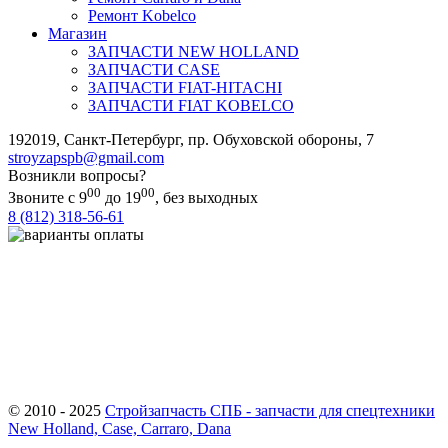
Ремонт Kobelco
Магазин
ЗАПЧАСТИ NEW HOLLAND
ЗАПЧАСТИ CASE
ЗАПЧАСТИ FIAT-HITACHI
ЗАПЧАСТИ FIAT KOBELCO
192019
,
Санкт-Петербург
,
пр. Обуховской обороны, 7
stroyzapspb@gmail.com
Возникли вопросы?
00
00
Звоните с 9
до 19
, без выходных
8 (812) 318-56-61
Важно! ООО «СТРОЙЗАПЧАСТЬ СПБ» осуществляет закупки
реализуемых на сайте товаров только у официальных поставщиков.
Все размещенные на сайте товарные знаки используются
исключительно в отношении товаров, которые были введены в
гражданский оборот на территории Российской Федерации
непосредственно правообладателями таких товарных знаков или с их
согласия
© 2010 - 2025
Стройзапчасть СПБ - запчасти для спецтехники
New Holland, Case, Carraro, Dana