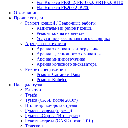
Fiat Kobelco FB90.2, FB100.2, FB110.2, B110
Fiat Kobelco FB200.2, B200
О компании
Прочие услуги
Ремонт ковшей / Сварочные работы
Капитальный ремонт ковша
Ремонт ковша на выезде
Услуги профессионального сварщика
Аренда спецтехники
Аренда экскаватора-погрузчика
Аренда гусеничного экскаватора
Аренда минипогрузчика
Аренда колесного экскаватора
Ремонт спецтехники
Ремонт Carraro и Dana
Ремонт Kobelco
Пальцы/втулки
Каретка
Тумба
Тумба (CASE после 2010г)
Цилиндр поворота стрелы
Рукоять-стрела (прямая)
Рукоять-Стрела (Изогнутая)
Рукоять-стрела (CASE после 2010)
Телескоп