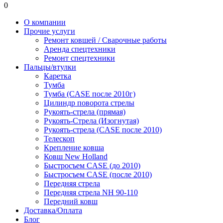
0
О компании
Прочие услуги
Ремонт ковшей / Сварочные работы
Аренда спецтехники
Ремонт спецтехники
Пальцы/втулки
Каретка
Тумба
Тумба (CASE после 2010г)
Цилиндр поворота стрелы
Рукоять-стрела (прямая)
Рукоять-Стрела (Изогнутая)
Рукоять-стрела (CASE после 2010)
Телескоп
Крепление ковша
Ковш New Holland
Быстросъем CASE (до 2010)
Быстросъем CASE (после 2010)
Передняя стрела
Передняя стрела NH 90-110
Передний ковш
Доставка/Оплата
Блог