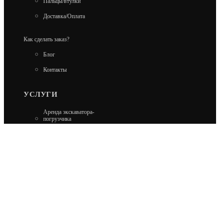
Пальцы/втулки
Доставка/Оплата
Как сделать заказ?
Блог
Контакты
УСЛУГИ
Аренда экскаватора-
погрузчика
Аренда гусеничного
экскаватора
Аренда минипогрузчика
Аренда колесного
экскаватора
Ремонт Carraro и Dana
Ремонт Kobelco