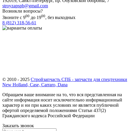
192019
,
Санкт-Петербург
,
пр. Обуховской обороны, 7
stroyzapspb@gmail.com
Возникли вопросы?
00
00
Звоните с 9
до 19
, без выходных
8 (812) 318-56-61
Важно! ООО «СТРОЙЗАПЧАСТЬ СПБ» осуществляет закупки
реализуемых на сайте товаров только у официальных поставщиков.
Все размещенные на сайте товарные знаки используются
исключительно в отношении товаров, которые были введены в
гражданский оборот на территории Российской Федерации
непосредственно правообладателями таких товарных знаков или с их
согласия
© 2010 - 2025
Стройзапчасть СПБ - запчасти для спецтехники
New Holland, Case, Carraro, Dana
Обращаем ваше внимание на то, что вся представленная на
сайте информация носит исключительно информационный
характер и ни при каких условиях не является публичной
офертой определяемой положениями Статьи 437(2)
Гражданского кодекса Российской Федерации
Заказать звонок