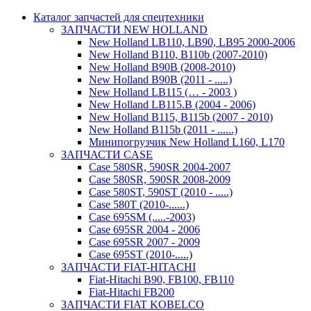
Каталог запчастей для спецтехники
ЗАПЧАСТИ NEW HOLLAND
New Holland LB110, LB90, LB95 2000-2006
New Holland B110, B110b (2007-2010)
New Holland B90B (2008-2010)
New Holland B90B (2011 - .....)
New Holland LB115 (… - 2003 )
New Holland LB115.B (2004 - 2006)
New Holland B115, B115b (2007 - 2010)
New Holland B115b (2011 - ......)
Минипогрузчик New Holland L160, L170
ЗАПЧАСТИ CASE
Case 580SR, 590SR 2004-2007
Case 580SR, 590SR 2008-2009
Case 580ST, 590ST (2010 - .....)
Case 580T (2010-......)
Case 695SM (.....-2003)
Case 695SR 2004 - 2006
Case 695SR 2007 - 2009
Case 695ST (2010-.....)
ЗАПЧАСТИ FIAT-HITACHI
Fiat-Hitachi B90, FB100, FB110
Fiat-Hitachi FB200
ЗАПЧАСТИ FIAT KOBELCO