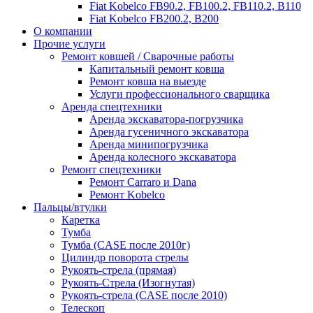
Fiat Kobelco FB90.2, FB100.2, FB110.2, B110
Fiat Kobelco FB200.2, B200
О компании
Прочие услуги
Ремонт ковшей / Сварочные работы
Капитальный ремонт ковша
Ремонт ковша на выезде
Услуги профессионального сварщика
Аренда спецтехники
Аренда экскаватора-погрузчика
Аренда гусеничного экскаватора
Аренда минипогрузчика
Аренда колесного экскаватора
Ремонт спецтехники
Ремонт Carraro и Dana
Ремонт Kobelco
Пальцы/втулки
Каретка
Тумба
Тумба (CASE после 2010г)
Цилиндр поворота стрелы
Рукоять-стрела (прямая)
Рукоять-Стрела (Изогнутая)
Рукоять-стрела (CASE после 2010)
Телескоп