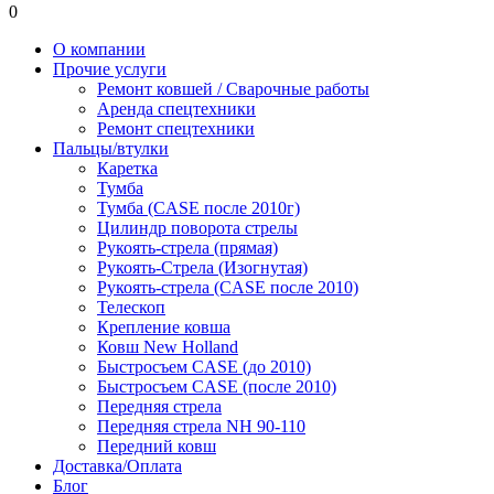
0
О компании
Прочие услуги
Ремонт ковшей / Сварочные работы
Аренда спецтехники
Ремонт спецтехники
Пальцы/втулки
Каретка
Тумба
Тумба (CASE после 2010г)
Цилиндр поворота стрелы
Рукоять-стрела (прямая)
Рукоять-Стрела (Изогнутая)
Рукоять-стрела (CASE после 2010)
Телескоп
Крепление ковша
Ковш New Holland
Быстросъем CASE (до 2010)
Быстросъем CASE (после 2010)
Передняя стрела
Передняя стрела NH 90-110
Передний ковш
Доставка/Оплата
Блог