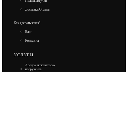
Пальцы/втулки
Доставка/Оплата
Как сделать заказ?
Блог
Контакты
УСЛУГИ
Аренда экскаватора-
погрузчика
Аренда гусеничного
экскаватора
Аренда минипогрузчика
Аренда колесного
экскаватора
Ремонт Carraro и Dana
Ремонт Kobelco