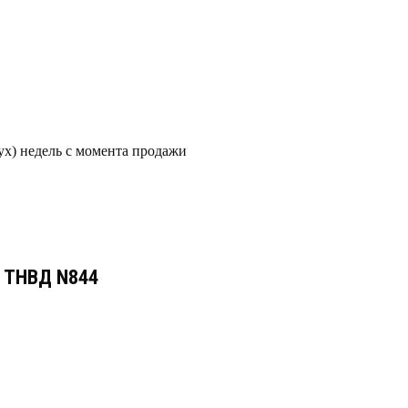
ух) недель с момента продажи
е ТНВД N844