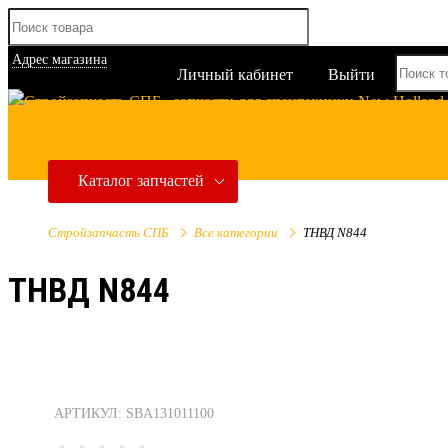
Адрес магазина
Личный кабинет
Выйти
Каталог запчастей
Стройзапчасть СПБ
Все категории
ТНВД N844
ТНВД N844
АРТИКУЛ: SBA131011100