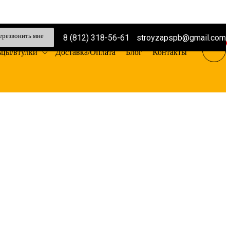
ерезвонить мне
8 (812) 318-56-61
stroyzapspb@gmail.com
0
ьцы/втулки
Доставка/Оплата
Блог
Контакты